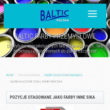
BALTIC FARBY PRZEMYSŁOWE
Dystrybutor specjalistycznych farb antykorozyjnych , farb
do betonu i ogniochronnych do stali w Szczecinie
HOME
OGNIOOCHRONNE
FARBY OGNIOOCHRONNE BARIL
SŁOWA KLUCZOWE (TAGI): FARBY INNE SIKA
POZYCJE OTAGOWANE JAKO FARBY INNE SIKA