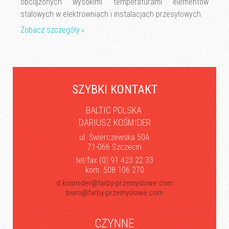
obciążonych wysokimi temperaturami elementów
stalowych w elektrowniach i instalacjach przesyłowych.
Zobacz szczegóły
SZYBKI KONTAKT
BALTIC POLSKA
DARIUSZ KOŚMIDER
ul. Świerczewska 50A
71-066 Szczecin
tel/fax (0) 91 423 22 33
kom. 508 106 270
d.kosmider@farby-przemyslowe.com
biuro@farby-przemyslowe.com
CZYNNE