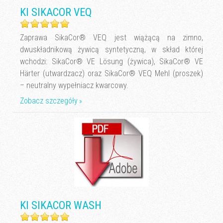
KI SIKACOR VEQ
Zaprawa SikaCor® VEQ jest wiążącą na zimno,
dwuskładnikową żywicą syntetyczną, w skład której
wchodzi: SikaCor® VE Lösung (żywica), SikaCor® VE
Härter (utwardzacz) oraz SikaCor® VEQ Mehl (proszek)
– neutralny wypełniacz kwarcowy.
Zobacz szczegóły
KI SIKACOR WASH