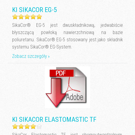
KI SIKACOR EG-5
SikaCor® EG-5 jest dwuskładnikową, jedwabiście
błyszczącą powłoką nawierzchniową na bazie
poliuretanu. SikaCor® EG-5 stosowany jest jako składnik
systemu SikaCor® EG-System.
Zobacz szczegóły
KI SIKACOR ELASTOMASTIC TF
SikaCor Elastomastic TF jest chemoutwardzalnym,