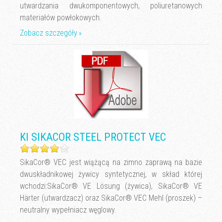
utwardzania dwukomponentowych, poliuretanowych
materiałów powłokowych.
Zobacz szczegóły
KI SIKACOR STEEL PROTECT VEC
SikaCor® VEC jest wiążącą na zimno zaprawą na bazie
dwuskładnikowej żywicy syntetycznej, w skład której
wchodzi:SikaCor® VE Lösung (żywica), SikaCor® VE
Härter (utwardzacz) oraz SikaCor® VEC Mehl (proszek) –
neutralny wypełniacz węglowy.